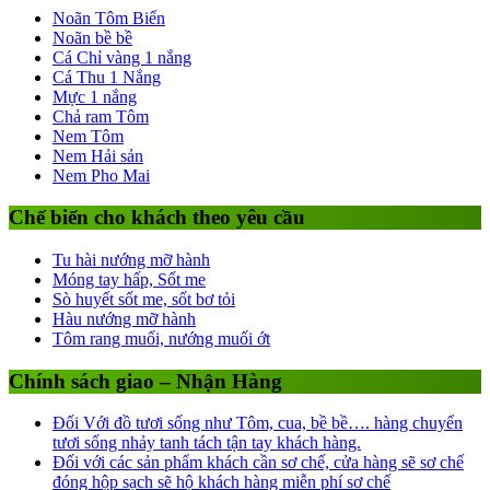
Noãn Tôm Biển
Noãn bề bề
Cá Chỉ vàng 1 nắng
Cá Thu 1 Nắng
Mực 1 nắng
Chả ram Tôm
Nem Tôm
Nem Hải sản
Nem Pho Mai
Chế biến cho khách theo yêu cầu
Tu hài nướng mỡ hành
Móng tay hấp, Sốt me
Sò huyết sốt me, sốt bơ tỏi
Hàu nướng mỡ hành
Tôm rang muối, nướng muối ớt
Chính sách giao – Nhận Hàng
Đối Với đồ tươi sống như Tôm, cua, bề bề…. hàng chuyển
tươi sống nhảy tanh tách tận tay khách hàng.
Đối với các sản phẩm khách cần sơ chế, cửa hàng sẽ sơ chế
đóng hộp sạch sẽ hộ khách hàng miễn phí sơ chế