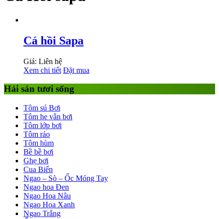
Cá hồi Sapa
Giá: Liên hệ
Xem chi tiết
Đặt mua
Hải sản tươi sống
Tôm sú Bơi
Tôm he vằn bơi
Tôm lớp bơi
Tôm rảo
Tôm hùm
Bề bề bơi
Ghẹ bơi
Cua Biển
Ngao – Sò – Ốc Móng Tay
Ngao hoa Đen
Ngao Hoa Nâu
Ngao Hoa Xanh
Ngao Trắng