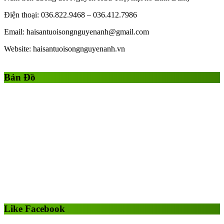
Điện thoại: 036.822.9468 – 036.412.7986
Email: haisantuoisongnguyenanh@gmail.com
Website: haisantuoisongnguyenanh.vn
Gái Gọi
Gái Gọi Hồ Chí Minh
gai goi ha noi
gai goi quan 1
Bản Đồ
Like Facebook