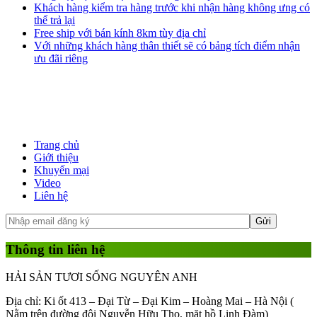
Khách hàng kiểm tra hàng trước khi nhận hàng không ưng có
thể trả lại
Free ship với bán kính 8km tùy địa chỉ
Với những khách hàng thân thiết sẽ có bảng tích điểm nhận
ưu đãi riêng
Trang chủ
Giới thiệu
Khuyến mại
Video
Liên hệ
Thông tin liên hệ
HẢI SẢN TƯƠI SỐNG NGUYÊN ANH
Địa chỉ: Ki ốt 413 – Đại Từ – Đại Kim – Hoàng Mai – Hà Nội (
Nằm trên đường đôi Nguyễn Hữu Thọ, mặt hồ Linh Đàm)