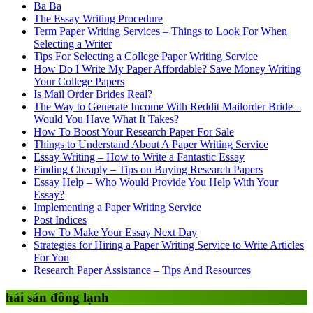
Ba Ba
The Essay Writing Procedure
Term Paper Writing Services – Things to Look For When
Selecting a Writer
Tips For Selecting a College Paper Writing Service
How Do I Write My Paper Affordable? Save Money Writing
Your College Papers
Is Mail Order Brides Real?
The Way to Generate Income With Reddit Mailorder Bride –
Would You Have What It Takes?
How To Boost Your Research Paper For Sale
Things to Understand About A Paper Writing Service
Essay Writing – How to Write a Fantastic Essay
Finding Cheaply – Tips on Buying Research Papers
Essay Help – Who Would Provide You Help With Your
Essay?
Implementing a Paper Writing Service
Post Indices
How To Make Your Essay Next Day
Strategies for Hiring a Paper Writing Service to Write Articles
For You
Research Paper Assistance – Tips And Resources
hải sản đông lạnh