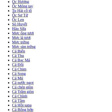
Ốc Hương
Ốc Móng tay
Tu Hài cô tô
Ốc Sư Tử
Ốc Len
Sò Huyết
Hàu Sữa
Mực ống tươi
Mực lá tươi
Mực trứng
Mực sim trứng
Cá Biển
Cá Thu
Cá Bạc Má
Cá Đối
Cá Chim
Cá Song
Cá Mú
Cá nước ngọt
Cá chép giòn
Cá Trắm giòn
Cá Chình
Cá Tầm
Cá Hồi sapa
Cá Bống bớp