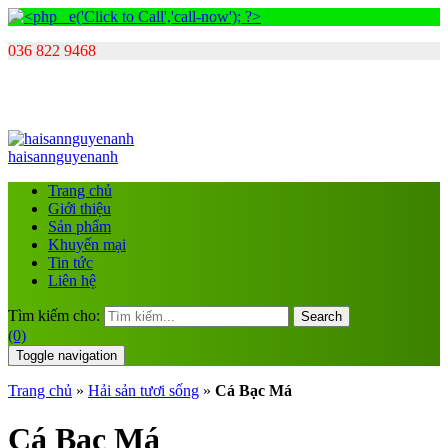
036 822 9468
haisannguyenanh
Trang chủ
Giới thiệu
Sản phẩm
Khuyến mại
Tin tức
Liên hệ
Tìm kiếm cho:
Search
(0)
Toggle navigation
Trang chủ
»
Hải sản tươi sống
»
Cá Bạc Má
Cá Bạc Má