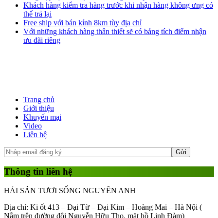
Khách hàng kiểm tra hàng trước khi nhận hàng không ưng có
thể trả lại
Free ship với bán kính 8km tùy địa chỉ
Với những khách hàng thân thiết sẽ có bảng tích điểm nhận
ưu đãi riêng
Trang chủ
Giới thiệu
Khuyến mại
Video
Liên hệ
Thông tin liên hệ
HẢI SẢN TƯƠI SỐNG NGUYÊN ANH
Địa chỉ: Ki ốt 413 – Đại Từ – Đại Kim – Hoàng Mai – Hà Nội (
Nằm trên đường đôi Nguyễn Hữu Thọ, mặt hồ Linh Đàm)