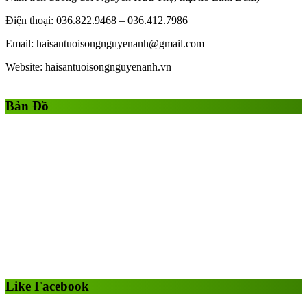
Điện thoại: 036.822.9468 – 036.412.7986
Email: haisantuoisongnguyenanh@gmail.com
Website: haisantuoisongnguyenanh.vn
Gái Gọi
Gái Gọi Hồ Chí Minh
gai goi ha noi
gai goi quan 1
Bản Đồ
Like Facebook