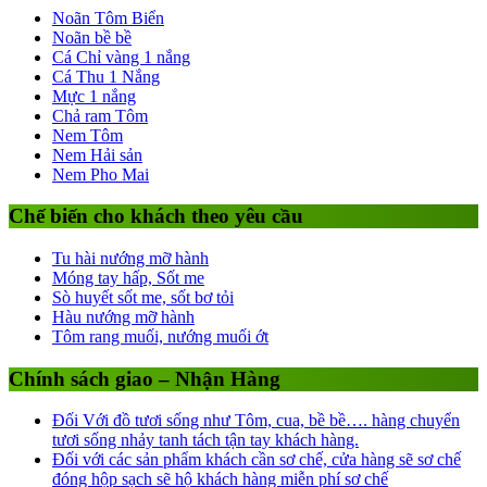
Noãn Tôm Biển
Noãn bề bề
Cá Chỉ vàng 1 nắng
Cá Thu 1 Nắng
Mực 1 nắng
Chả ram Tôm
Nem Tôm
Nem Hải sản
Nem Pho Mai
Chế biến cho khách theo yêu cầu
Tu hài nướng mỡ hành
Móng tay hấp, Sốt me
Sò huyết sốt me, sốt bơ tỏi
Hàu nướng mỡ hành
Tôm rang muối, nướng muối ớt
Chính sách giao – Nhận Hàng
Đối Với đồ tươi sống như Tôm, cua, bề bề…. hàng chuyển
tươi sống nhảy tanh tách tận tay khách hàng.
Đối với các sản phẩm khách cần sơ chế, cửa hàng sẽ sơ chế
đóng hộp sạch sẽ hộ khách hàng miễn phí sơ chế