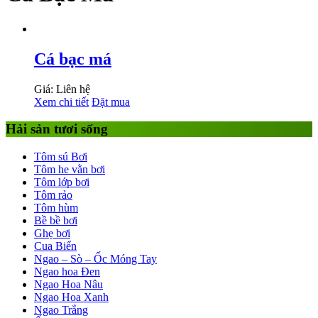
Cá bạc má
Giá: Liên hệ
Xem chi tiết
Đặt mua
Hải sản tươi sống
Tôm sú Bơi
Tôm he vằn bơi
Tôm lớp bơi
Tôm rảo
Tôm hùm
Bề bề bơi
Ghẹ bơi
Cua Biển
Ngao – Sò – Ốc Móng Tay
Ngao hoa Đen
Ngao Hoa Nâu
Ngao Hoa Xanh
Ngao Trắng