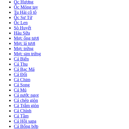
Ốc Hương
Ốc Móng tay
Tu Hài cô tô
Ốc Sư Tử
Ốc Len
Sò Huyết
Hàu Sữa
Mực ống tươi
Mực lá tươi
Mực trứng
Mực sim trứng
Cá Biển
Cá Thu
Cá Bạc Má
Cá Đối
Cá Chim
Cá Song
Cá Mú
Cá nước ngọt
Cá chép giòn
Cá Trắm giòn
Cá Chình
Cá Tầm
Cá Hồi sapa
Cá Bống bớp