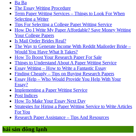
Ba Ba
The Essay Writing Procedure
Term Paper Writing Services – Things to Look For When
Selecting a Writer
Tips For Selecting a College Paper Writing Service
How Do I Write My Paper Affordable? Save Money Writing
Your College Papers
Is Mail Order Brides Real?
The Way to Generate Income With Reddit Mailorder Bride –
Would You Have What It Takes?
How To Boost Your Research Paper For Sale
Things to Understand About A Paper Writing Service
Essay Writing – How to Write a Fantastic Essay
Finding Cheaply – Tips on Buying Research Papers
Essay Help – Who Would Provide You Help With Your
Essay?
Implementing a Paper Writing Service
Post Indices
How To Make Your Essay Next Day
Strategies for Hiring a Paper Writing Service to Write Articles
For You
Research Paper Assistance – Tips And Resources
hải sản đông lạnh