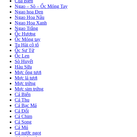
Cua Biển
Ngao – Sò – Ốc Móng Tay
Ngao hoa Đen
Ngao Hoa Nâu
Ngao Hoa Xanh
Ngao Trắng
Ốc Hương
Ốc Móng tay
Tu Hài cô tô
Ốc Sư Tử
Ốc Len
Sò Huyết
Hàu Sữa
Mực ống tươi
Mực lá tươi
Mực trứng
Mực sim trứng
Cá Biển
Cá Thu
Cá Bạc Má
Cá Đối
Cá Chim
Cá Song
Cá Mú
Cá nước ngọt