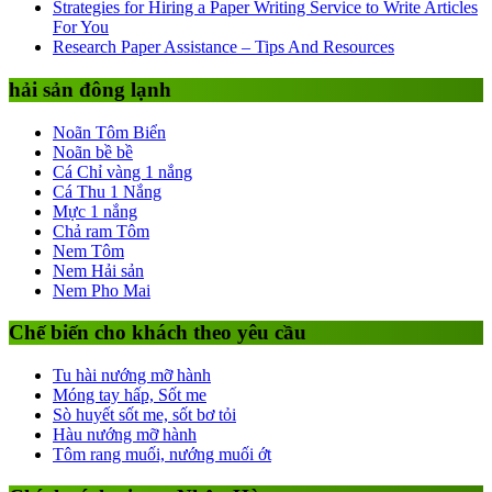
Strategies for Hiring a Paper Writing Service to Write Articles
For You
Research Paper Assistance – Tips And Resources
hải sản đông lạnh
Noãn Tôm Biển
Noãn bề bề
Cá Chỉ vàng 1 nắng
Cá Thu 1 Nắng
Mực 1 nắng
Chả ram Tôm
Nem Tôm
Nem Hải sản
Nem Pho Mai
Chế biến cho khách theo yêu cầu
Tu hài nướng mỡ hành
Móng tay hấp, Sốt me
Sò huyết sốt me, sốt bơ tỏi
Hàu nướng mỡ hành
Tôm rang muối, nướng muối ớt