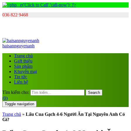
036 822 9468
haisannguyenanh
Trang chủ
Giới thiệu
Sản phẩm
Khuyến mại
Tin tức
Liên hệ
Tìm kiếm cho:
Search
(0)
Toggle navigation
Trang chủ
»
Lẩu Cua Gạch 4-6 Người Ăn Tại Nguyên Anh Có
Gì?