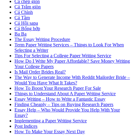
Cá chép giòn
Cá Trắm giòn
Cá Chình
Cá Tầm
Cá Hồi sapa
Cá Bống bớp
Ba Ba
The Essay Writing Procedure
Term Paper Writing Services – Things to Look For When
Selecting a Writer
Tips For Selecting a College Paper Writing Service
How Do I Write My Paper Affordable? Save Money Writing
Your College Papers
Is Mail Order Brides Real?
The Way to Generate Income With Reddit Mailorder Bride –
Would You Have What It Takes?
How To Boost Your Research Paper For Sale
Things to Understand About A Paper Writing Service
Essay Writing – How to Write a Fantastic Essay
Finding Cheaply – Tips on Buying Research Papers
Essay Help – Who Would Provide You Help With Your
Essay?
Implementing a Paper Writing Service
Post Indices
How To Make Your Essay Next Day