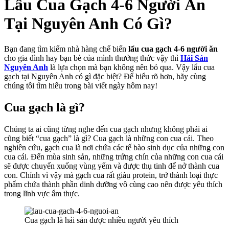
Lẩu Cua Gạch 4-6 Người Ăn
Tại Nguyên Anh Có Gì?
Bạn đang tìm kiếm nhà hàng chế biến
lẩu cua gạch 4-6 người ăn
cho gia đình hay bạn bè của mình thưởng thức vậy thì
Hải Sản
Nguyên Anh
là lựa chọn mà bạn không nên bỏ qua. Vậy lẩu cua
gạch tại Nguyên Anh có gì đặc biệt? Để hiểu rõ hơn, hãy cùng
chúng tôi tìm hiểu trong bài viết ngày hôm nay!
Cua gạch là gì?
Chúng ta ai cũng từng nghe đến cua gạch nhưng không phải ai
cũng biết “cua gạch” là gì? Cua gạch là những con cua cái. Theo
nghiên cứu, gạch cua là nơi chứa các tế bào sinh dục của những con
cua cái. Đến mùa sinh sản, những trứng chín của những con cua cái
sẽ được chuyển xuống vùng yếm và được thụ tinh để nở thành cua
con. Chính vì vậy mà gạch cua rất giàu protein, trở thành loại thực
phẩm chứa thành phần dinh dưỡng vô cùng cao nên được yêu thích
trong lĩnh vực ẩm thực.
Cua gạch là hải sản được nhiều người yêu thích