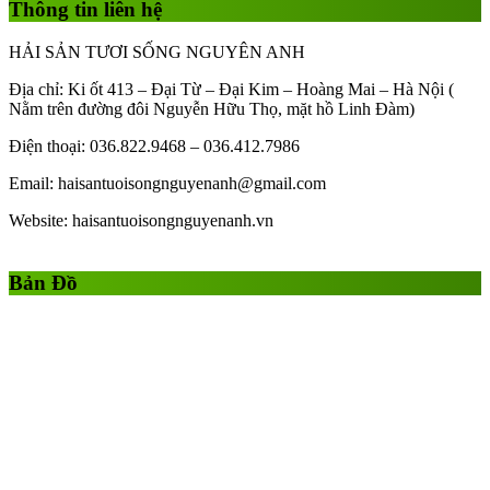
Thông tin liên hệ
HẢI SẢN TƯƠI SỐNG NGUYÊN ANH
Địa chỉ: Ki ốt 413 – Đại Từ – Đại Kim – Hoàng Mai – Hà Nội (
Nằm trên đường đôi Nguyễn Hữu Thọ, mặt hồ Linh Đàm)
Điện thoại: 036.822.9468 – 036.412.7986
Email: haisantuoisongnguyenanh@gmail.com
Website: haisantuoisongnguyenanh.vn
Gái Gọi
Gái Gọi Hồ Chí Minh
gai goi ha noi
gai goi quan 1
Bản Đồ