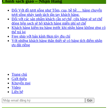
Chính sách giao – Nhận Hàng
Đối Với đồ tươi sống như Tôm, cua, bề bề…. hàng chuyển
tươi sống nhảy tanh tách tận tay khách hàng.
Đối với các sản phẩm khách cần sơ chế, cửa hàng sẽ sơ chế
đóng hộp sạch sẽ hộ khách hàng miễn phí sơ chế
Khách hàng kiểm tra hàng trước khi nhận hàng không ưng có
thể trả lại
Free ship với bán kính 8km tùy địa chỉ
Với những khách hàng thân thiết sẽ có bảng tích điểm nhận
ưu đãi riêng
Trang chủ
Giới thiệu
Khuyến mại
Video
Liên hệ