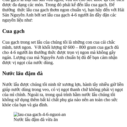
được đa dạng các món. Trong đó phải kể đến lẩu cua gạch. Để
thưởng thức lẩu cua gach thơm ngon chuẩn vị, bạn hãy đến với Hải
Sản Nguyên Anh bởi set lẩu cua gạch 4-6 người ăn đầy đặn các
nguyên liệu như:
Cua gạch
Cua gạch trong set lẩu của chúng tôi là những con cua cái chắc
mình, tươi ngon. Với khối lượng từ 600 – 800 gram cua gạch đủ
cho 4-6 người ăn thưởng thức được trọn vị ngon mà không gây
ngán. Lượng cua mà Nguyên Anh chuẩn bị đủ để bạn cảm nhận
được vị ngọt của nước dùng.
Nước lẩu đậm đà
Nước lẩu được chúng tôi ninh từ xương lợn, hành tây nhiều giờ liền
giúp nước dùng trong veo, có vị ngọt thanh chứ không phải vị ngọt
của mì chính. Ngoài ra, trong quá trình hầm nước lẩu chúng tôi
không sử dụng thêm bất kì chất phụ gia nào nên an toàn cho sức
khỏe của bạn và gia đình.
Nước lẩu đậm đà vừa ăn