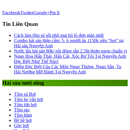
Facebook
Twitter
Google+
Pin It
Tin Liên Quan
Cách làm tôm sú sốt phô mai bỏ lò đơn giản nhất
Combo hải sản thập cẩm: 5- 6 người ăn 1150k siêu “hot” tại
Hải sản Nguyên Anh
Nước lẩu hải sản 80k/ nồi đóng sẵn 2.5lit thơm ngon chuẩn vị
Ngao Hoa Hấp Thái, Hấp Cải, Xóc Bơ Tỏi Tại Nguyên Anh
Đặc Biệt Như Thế Nào!
Điểm Đặc Biệt Của Các Món Ngao Thưng, Ngao Sần, Tu
Hài Nướng Mỡ Hành Tại Nguyên Anh
Hải sản tươi sống
Tôm sú Bơi
Tôm he vằn bơi
Tôm lớp bơi
Tôm rảo
Tôm hùm
Bề bề bơi
Ghẹ bơi