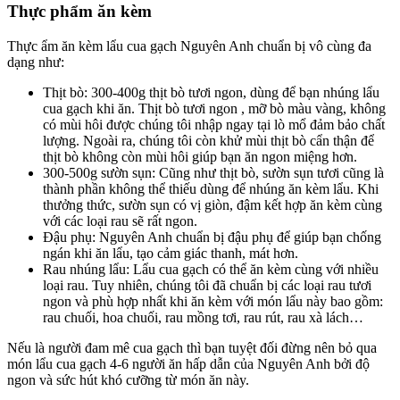
Thực phẩm ăn kèm
Thực ẩm ăn kèm lẩu cua gạch Nguyên Anh chuẩn bị vô cùng đa
dạng như:
Thịt bò: 300-400g thịt bò tươi ngon, dùng để bạn nhúng lẩu
cua gạch khi ăn. Thịt bò tươi ngon , mỡ bò màu vàng, không
có mùi hôi được chúng tôi nhập ngay tại lò mổ đảm bảo chất
lượng. Ngoài ra, chúng tôi còn khử mùi thịt bò cẩn thận để
thịt bò không còn mùi hôi giúp bạn ăn ngon miệng hơn.
300-500g sườn sụn: Cũng như thịt bò, sườn sụn tươi cũng là
thành phần không thể thiếu dùng để nhúng ăn kèm lẩu. Khi
thưởng thức, sườn sụn có vị giòn, đậm kết hợp ăn kèm cùng
với các loại rau sẽ rất ngon.
Đậu phụ: Nguyên Anh chuẩn bị đậu phụ để giúp bạn chống
ngán khi ăn lẩu, tạo cảm giác thanh, mát hơn.
Rau nhúng lẩu: Lẩu cua gạch có thể ăn kèm cùng với nhiều
loại rau. Tuy nhiên, chúng tôi đã chuẩn bị các loại rau tươi
ngon và phù hợp nhất khi ăn kèm với món lẩu này bao gồm:
rau chuối, hoa chuối, rau mồng tơi, rau rút, rau xà lách…
Nếu là người đam mê cua gạch thì bạn tuyệt đối đừng nên bỏ qua
món lẩu cua gạch 4-6 người ăn hấp dẫn của Nguyên Anh bởi độ
ngon và sức hút khó cưỡng từ món ăn này.