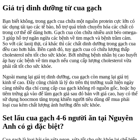
Giá trị dinh dưỡng từ cua gạch
Bạn biết không, trong gạch cua chứa một nguồn protein cực lớn có
tác dụng tái tạo các tế bào, hỗ trợ quá trình chuyển hóa các chất có
trong cơ thể dễ dàng hơn. Gạch cua còn chứa nhiều axit béo omega-
3 giúp hỗ trợ ngăn ngừa các bệnh về tim mạch và bệnh trầm cảm.
So với các laoij thịt, cá khác thì các chất dinh dưỡng trong gạch cua
đều cao hơn hẳn. Bên cạnh đó, tuy gạch cua có chứa lượng thấp
cholesterol nên tốt cho sức khỏe. Bởi những bệnh nhân bị cao huyết
áp hay các bệnh về tim mạch nếu cung cấp lượng cholesterol vừa
phải rất tốt cho sức khỏe.
Ngoài mang lại giá trị dinh dưỡng, cua gạch còn mang lại giá trị
kinh tế cao. Đây cũng chính là lý do trên thị trường xuất hiện ngày
càng nhiều địa chỉ cung cấp cua gạch không rõ nguồn gốc, hoặc họ
tiêm trứng gà vào để làm gạch giả sau đó bán với giá cao, hay có thể
sử dụng hoocmon tăng trọng khiến người tiêu dùng dễ mua phải
loại cua kém chất lượng ảnh hưởng đến sức khỏe.
Set lẩu cua gạch 4-6 người ăn tại Nguyên
Anh có gì đặc biệt?
Cua gạch là loại hải sản vừa ngon, vừa tốt cho sức khỏe lại chế biến