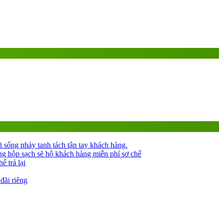
 sống nhảy tanh tách tận tay khách hàng.
ng hộp sạch sẽ hộ khách hàng miễn phí sơ chế
 trả lại
đãi riêng