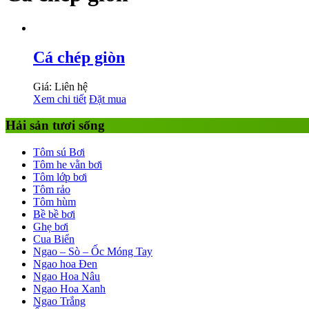
Cá chép giòn
Giá: Liên hệ
Xem chi tiết
Đặt mua
Hải sản tươi sống
Tôm sú Bơi
Tôm he vằn bơi
Tôm lớp bơi
Tôm rảo
Tôm hùm
Bề bề bơi
Ghẹ bơi
Cua Biển
Ngao – Sò – Ốc Móng Tay
Ngao hoa Đen
Ngao Hoa Nâu
Ngao Hoa Xanh
Ngao Trắng