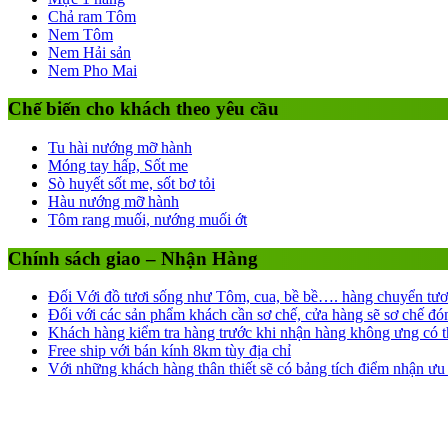
Chả ram Tôm
Nem Tôm
Nem Hải sản
Nem Pho Mai
Chế biến cho khách theo yêu cầu
Tu hài nướng mỡ hành
Móng tay hấp, Sốt me
Sò huyết sốt me, sốt bơ tỏi
Hàu nướng mỡ hành
Tôm rang muối, nướng muối ớt
Chính sách giao – Nhận Hàng
Đối Với đồ tươi sống như Tôm, cua, bề bề…. hàng chuyển tươi
Đối với các sản phẩm khách cần sơ chế, cửa hàng sẽ sơ chế đó
Khách hàng kiểm tra hàng trước khi nhận hàng không ưng có thể
Free ship với bán kính 8km tùy địa chỉ
Với những khách hàng thân thiết sẽ có bảng tích điểm nhận ưu 