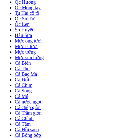
Ốc Hương
Ốc Móng tay
Tu Hài cô tô
Ốc Sư Tử
Ốc Len
Sò Huyết
Hàu Sữa
Mực ống tươi
Mực lá tươi
Mực trứng
Mực sim trứng
Cá Biển
Cá Thu
Cá Bạc Má
Cá Đối
Cá Chim
Cá Song
Cá Mú
Cá nước ngọt
Cá chép giòn
Cá Trắm giòn
Cá Chình
Cá Tầm
Cá Hồi sapa
Cá Bống bớp