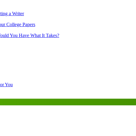
ing a Writer
ur College Papers
Would You Have What It Takes?
For You