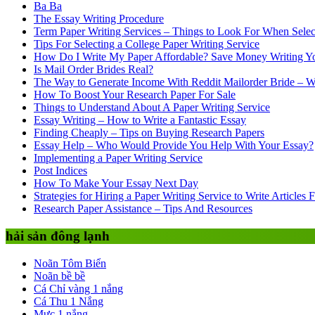
Ba Ba
The Essay Writing Procedure
Term Paper Writing Services – Things to Look For When Select
Tips For Selecting a College Paper Writing Service
How Do I Write My Paper Affordable? Save Money Writing Yo
Is Mail Order Brides Real?
The Way to Generate Income With Reddit Mailorder Bride – 
How To Boost Your Research Paper For Sale
Things to Understand About A Paper Writing Service
Essay Writing – How to Write a Fantastic Essay
Finding Cheaply – Tips on Buying Research Papers
Essay Help – Who Would Provide You Help With Your Essay?
Implementing a Paper Writing Service
Post Indices
How To Make Your Essay Next Day
Strategies for Hiring a Paper Writing Service to Write Articles 
Research Paper Assistance – Tips And Resources
hải sản đông lạnh
Noãn Tôm Biển
Noãn bề bề
Cá Chỉ vàng 1 nắng
Cá Thu 1 Nắng
Mực 1 nắng