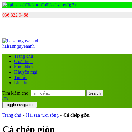
036 822 9468
haisannguyenanh
Trang chủ
Giới thiệu
Sản phẩm
Khuyến mại
Tin tức
Liên hệ
Tìm kiếm cho:
Search
(0)
Toggle navigation
Trang chủ
»
Hải sản tươi sống
»
Cá chép giòn
Cá chép giòn