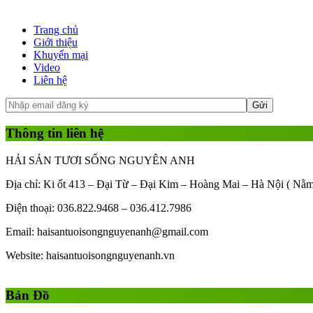
Trang chủ
Giới thiệu
Khuyến mại
Video
Liên hệ
Thông tin liên hệ
HẢI SẢN TƯƠI SỐNG NGUYÊN ANH
Địa chỉ: Ki ốt 413 – Đại Từ – Đại Kim – Hoàng Mai – Hà Nội ( Nằ
Điện thoại: 036.822.9468 – 036.412.7986
Email: haisantuoisongnguyenanh@gmail.com
Website: haisantuoisongnguyenanh.vn
Gái Gọi
Gái Gọi Hồ Chí Minh
gai goi ha noi
gai goi quan 1
Bản Đồ