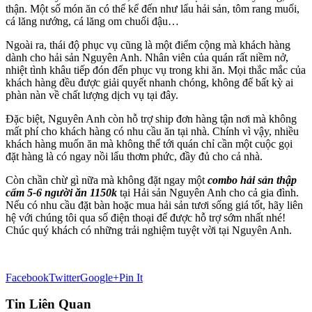
thận. Một số món ăn có thể kể đến như lẩu hải sản, tôm rang muối,
cá lăng nướng, cá lăng om chuối đậu…
Ngoài ra, thái độ phục vụ cũng là một điểm cộng mà khách hàng
dành cho hải sản Nguyên Anh. Nhân viên của quán rất niềm nở,
nhiệt tình khâu tiếp đón đến phục vụ trong khi ăn. Mọi thắc mắc của
khách hàng đều được giải quyết nhanh chóng, không để bất kỳ ai
phàn nàn về chất lượng dịch vụ tại đây.
Đặc biệt, Nguyên Anh còn hỗ trợ ship đơn hàng tận nơi mà không
mất phí cho khách hàng có nhu cầu ăn tại nhà. Chính vì vậy, nhiều
khách hàng muốn ăn mà không thể tới quán chỉ cần một cuộc gọi
đặt hàng là có ngay nồi lẩu thơm phức, đầy đủ cho cả nhà.
Còn chần chừ gì nữa mà không đặt ngay một
combo hải sản thập
cẩm 5-6 người ăn 1150k
tại Hải sản Nguyên Anh cho cả gia đình.
Nếu có nhu cầu đặt bàn hoặc mua hải sản tươi sống giá tốt, hãy liên
hệ với chúng tôi qua số điện thoại để được hỗ trợ sớm nhất nhé!
Chúc quý khách có những trải nghiệm tuyệt vời tại Nguyên Anh.
Facebook
Twitter
Google+
Pin It
Tin Liên Quan