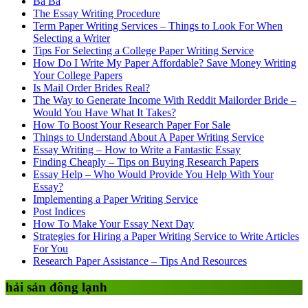
Ba Ba
The Essay Writing Procedure
Term Paper Writing Services – Things to Look For When
Selecting a Writer
Tips For Selecting a College Paper Writing Service
How Do I Write My Paper Affordable? Save Money Writing
Your College Papers
Is Mail Order Brides Real?
The Way to Generate Income With Reddit Mailorder Bride –
Would You Have What It Takes?
How To Boost Your Research Paper For Sale
Things to Understand About A Paper Writing Service
Essay Writing – How to Write a Fantastic Essay
Finding Cheaply – Tips on Buying Research Papers
Essay Help – Who Would Provide You Help With Your
Essay?
Implementing a Paper Writing Service
Post Indices
How To Make Your Essay Next Day
Strategies for Hiring a Paper Writing Service to Write Articles
For You
Research Paper Assistance – Tips And Resources
hải sản đông lạnh