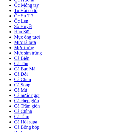
Ốc Móng tay
Tu Hài cô tô
Ốc Sư Tử
Ốc Len
Sò Huyết
Hàu Sữa
Mực ống tươi
Mực lá tươi
Mực trứng
Mực sim trứng
Cá Biển
Cá Thu
Cá Bạc Má
Cá Đối
Cá Chim
Cá Song
Cá Mú
Cá nước ngọt
Cá chép giòn
Cá Trắm giòn
Cá Chình
Cá Tầm
Cá Hồi sapa
Cá Bống bớp