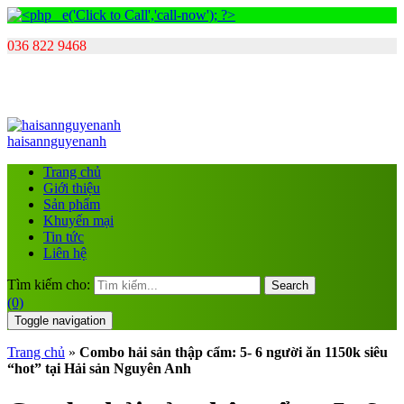
036 822 9468
haisannguyenanh
Trang chủ
Giới thiệu
Sản phẩm
Khuyến mại
Tin tức
Liên hệ
Tìm kiếm cho:
Search
(0)
Toggle navigation
Trang chủ
»
Combo hải sản thập cẩm: 5- 6 người ăn 1150k siêu
“hot” tại Hải sản Nguyên Anh