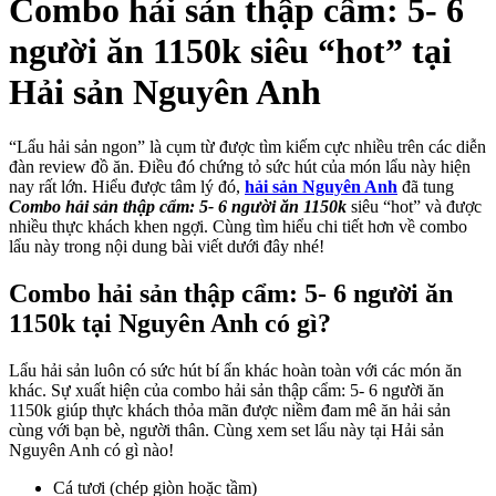
Combo hải sản thập cẩm: 5- 6
người ăn 1150k siêu “hot” tại
Hải sản Nguyên Anh
“Lẩu hải sản ngon” là cụm từ được tìm kiếm cực nhiều trên các diễn
đàn review đồ ăn. Điều đó chứng tỏ sức hút của món lẩu này hiện
nay rất lớn. Hiểu được tâm lý đó,
hải sản Nguyên Anh
đã tung
Combo hải sản thập cẩm: 5- 6 người ăn 1150k
siêu “hot” và được
nhiều thực khách khen ngợi. Cùng tìm hiểu chi tiết hơn về combo
lẩu này trong nội dung bài viết dưới đây nhé!
Combo hải sản thập cẩm: 5- 6 người ăn
1150k tại Nguyên Anh có gì?
Lẩu hải sản luôn có sức hút bí ẩn khác hoàn toàn với các món ăn
khác. Sự xuất hiện của combo hải sản thập cẩm: 5- 6 người ăn
1150k giúp thực khách thỏa mãn được niềm đam mê ăn hải sản
cùng với bạn bè, người thân. Cùng xem set lẩu này tại Hải sản
Nguyên Anh có gì nào!
Cá tươi (chép giòn hoặc tầm)