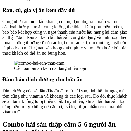
Rau, củ, gia vị ăn kèm đầy đủ
Cũng như các món lẩu khác tại quán, đậu phụ, rau, nấm và mì là
các loại thực phẩm ăn cùng không thể thiếu. Đậu phụ mềm mềm,
béo béo kết hợp cùng vị ngọt thanh của nước lẩu mang lại cảm giác
ăn thật “đã”. Rau ăn kèm lẩu hải sản cũng đa dạng và linh hoạt theo
mùa. Thông thường sẽ có các loại như rau cải, rau muống, ngải cứu
là phổ biến nhất. Quán sẽ không quên phục vụ mì tôm hoặc bún để
thực khách có thể ăn no bụng hơn.
Các loại rau ăn kèm đa dạng nhiều loại
Đảm bảo dinh dưỡng cho bữa ăn
Dinh dưỡng của sét lẩu đầy đủ đạm từ hải sản, tinh bột từ ngô, mì
tôm cũng như vitamin và khoáng từ các loại rau. Do đó, thực khách
sẽ an tâm, không lo bị thiếu chất. Tuy nhiên, khi ăn lẩu hải sản, bạn
cũng nên lưu ý không nên ăn một số loại thực phẩm có chứa nhiều
vitamin C…
Combo hải sản thập cẩm 5-6 người ăn