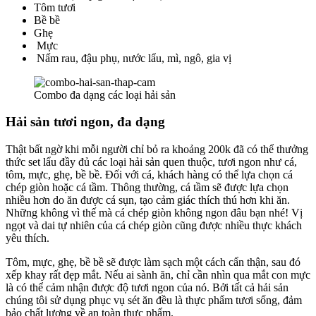
Tôm tươi
Bề bề
Ghẹ
Mực
Nấm rau, đậu phụ, nước lẩu, mì, ngô, gia vị
Combo đa dạng các loại hải sản
Hải sản tươi ngon, đa dạng
Thật bất ngờ khi mỗi người chỉ bỏ ra khoảng 200k đã có thể thưởng
thức set lẩu đầy đủ các loại hải sản quen thuộc, tươi ngon như cá,
tôm, mực, ghẹ, bề bề. Đối với cá, khách hàng có thể lựa chọn cá
chép giòn hoặc cá tầm. Thông thường, cá tầm sẽ được lựa chọn
nhiều hơn do ăn được cá sụn, tạo cảm giác thích thú hơn khi ăn.
Những không vì thế mà cá chép giòn không ngon đâu bạn nhé! Vị
ngọt và dai tự nhiên của cá chép giòn cũng được nhiều thực khách
yêu thích.
Tôm, mực, ghẹ, bề bề sẽ được làm sạch một cách cẩn thận, sau đó
xếp khay rất đẹp mắt. Nếu ai sành ăn, chỉ cần nhìn qua mắt con mực
là có thể cảm nhận được độ tươi ngon của nó. Bởi tất cả hải sản
chúng tôi sử dụng phục vụ sét ăn đều là thực phẩm tươi sống, đảm
bảo chất lượng về an toàn thực phẩm.