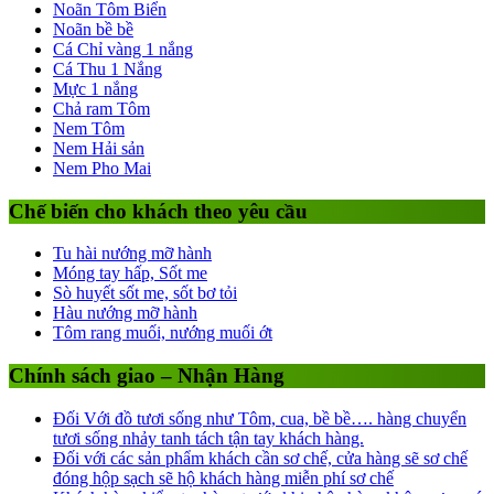
Noãn Tôm Biển
Noãn bề bề
Cá Chỉ vàng 1 nắng
Cá Thu 1 Nắng
Mực 1 nắng
Chả ram Tôm
Nem Tôm
Nem Hải sản
Nem Pho Mai
Chế biến cho khách theo yêu cầu
Tu hài nướng mỡ hành
Móng tay hấp, Sốt me
Sò huyết sốt me, sốt bơ tỏi
Hàu nướng mỡ hành
Tôm rang muối, nướng muối ớt
Chính sách giao – Nhận Hàng
Đối Với đồ tươi sống như Tôm, cua, bề bề…. hàng chuyển
tươi sống nhảy tanh tách tận tay khách hàng.
Đối với các sản phẩm khách cần sơ chế, cửa hàng sẽ sơ chế
đóng hộp sạch sẽ hộ khách hàng miễn phí sơ chế