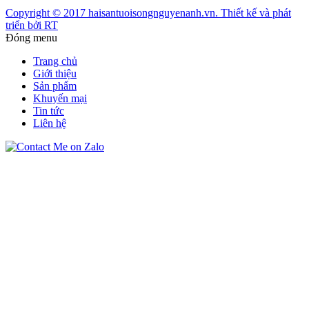
Copyright © 2017 haisantuoisongnguyenanh.vn. Thiết kế và phát
triển bởi RT
Đóng menu
Trang chủ
Giới thiệu
Sản phẩm
Khuyến mại
Tin tức
Liên hệ