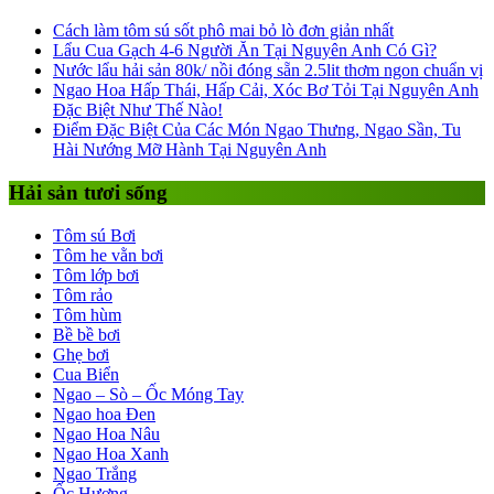
Cách làm tôm sú sốt phô mai bỏ lò đơn giản nhất
Lẩu Cua Gạch 4-6 Người Ăn Tại Nguyên Anh Có Gì?
Nước lẩu hải sản 80k/ nồi đóng sẵn 2.5lit thơm ngon chuẩn vị
Ngao Hoa Hấp Thái, Hấp Cải, Xóc Bơ Tỏi Tại Nguyên Anh
Đặc Biệt Như Thế Nào!
Điểm Đặc Biệt Của Các Món Ngao Thưng, Ngao Sần, Tu
Hài Nướng Mỡ Hành Tại Nguyên Anh
Hải sản tươi sống
Tôm sú Bơi
Tôm he vằn bơi
Tôm lớp bơi
Tôm rảo
Tôm hùm
Bề bề bơi
Ghẹ bơi
Cua Biển
Ngao – Sò – Ốc Móng Tay
Ngao hoa Đen
Ngao Hoa Nâu
Ngao Hoa Xanh
Ngao Trắng
Ốc Hương