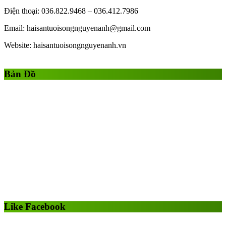
Điện thoại: 036.822.9468 – 036.412.7986
Email: haisantuoisongnguyenanh@gmail.com
Website: haisantuoisongnguyenanh.vn
Gái Gọi
Gái Gọi Hồ Chí Minh
gai goi ha noi
gai goi quan 1
Bản Đồ
Like Facebook