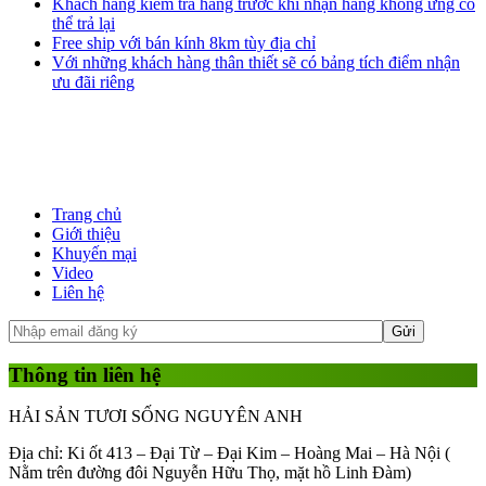
Khách hàng kiểm tra hàng trước khi nhận hàng không ưng có
thể trả lại
Free ship với bán kính 8km tùy địa chỉ
Với những khách hàng thân thiết sẽ có bảng tích điểm nhận
ưu đãi riêng
Trang chủ
Giới thiệu
Khuyến mại
Video
Liên hệ
Thông tin liên hệ
HẢI SẢN TƯƠI SỐNG NGUYÊN ANH
Địa chỉ: Ki ốt 413 – Đại Từ – Đại Kim – Hoàng Mai – Hà Nội (
Nằm trên đường đôi Nguyễn Hữu Thọ, mặt hồ Linh Đàm)