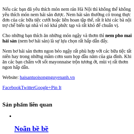
Nếu các bạn đã yêu thích món nem rán Hà Nội thì không thể không
yêu thích món nem hải sản được. Nem hải sản thường có trong thực
đơn của các bữa tiệc cưới hoặc liên hoan tập thể, rất ít khi các bà nội
trợ chế biến tại nhà vì nó khá phức tạp và rất khó để chuẩn vị.
Cho những bạn thích ăn những món ngậy và thơm thì
nem pho mai
hải sản
(nem bơ hải sản) là sự lựa chọn rất hấp dẫn đấy.
Nem bơ hải sản thơm ngon béo ngậy rất phù hợp với các bữa tiệc tất
niên hay trong những mâm cơm sum họp đầu năm của gia đình. Khi
ăn các bạn chấm với sốt mayonnaise trộn tương ớt, mùi vị rất thơm
ngon hấp dẫn.
Website:
haisantuoisongnguyenanh.vn
Facebook
Twitter
Google+
Pin It
Sản phẩm liên quan
Noãn bề bề