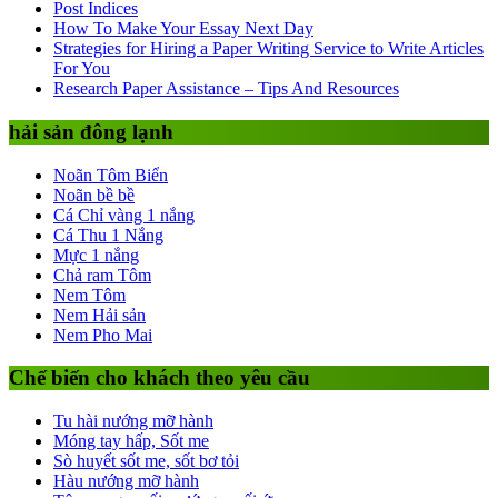
Post Indices
How To Make Your Essay Next Day
Strategies for Hiring a Paper Writing Service to Write Articles
For You
Research Paper Assistance – Tips And Resources
hải sản đông lạnh
Noãn Tôm Biển
Noãn bề bề
Cá Chỉ vàng 1 nắng
Cá Thu 1 Nắng
Mực 1 nắng
Chả ram Tôm
Nem Tôm
Nem Hải sản
Nem Pho Mai
Chế biến cho khách theo yêu cầu
Tu hài nướng mỡ hành
Móng tay hấp, Sốt me
Sò huyết sốt me, sốt bơ tỏi
Hàu nướng mỡ hành