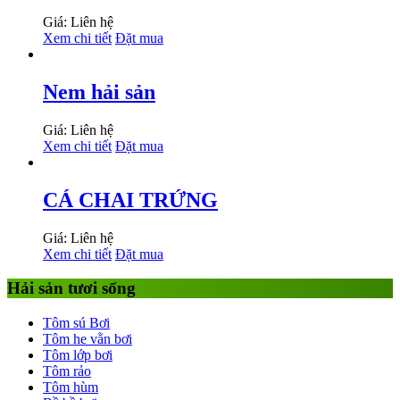
Giá: Liên hệ
Xem chi tiết
Đặt mua
Nem hải sản
Giá: Liên hệ
Xem chi tiết
Đặt mua
CÁ CHAI TRỨNG
Giá: Liên hệ
Xem chi tiết
Đặt mua
Hải sản tươi sống
Tôm sú Bơi
Tôm he vằn bơi
Tôm lớp bơi
Tôm rảo
Tôm hùm