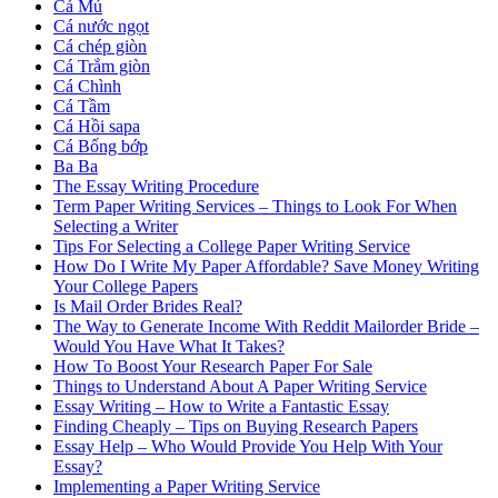
Cá Mú
Cá nước ngọt
Cá chép giòn
Cá Trắm giòn
Cá Chình
Cá Tầm
Cá Hồi sapa
Cá Bống bớp
Ba Ba
The Essay Writing Procedure
Term Paper Writing Services – Things to Look For When
Selecting a Writer
Tips For Selecting a College Paper Writing Service
How Do I Write My Paper Affordable? Save Money Writing
Your College Papers
Is Mail Order Brides Real?
The Way to Generate Income With Reddit Mailorder Bride –
Would You Have What It Takes?
How To Boost Your Research Paper For Sale
Things to Understand About A Paper Writing Service
Essay Writing – How to Write a Fantastic Essay
Finding Cheaply – Tips on Buying Research Papers
Essay Help – Who Would Provide You Help With Your
Essay?
Implementing a Paper Writing Service