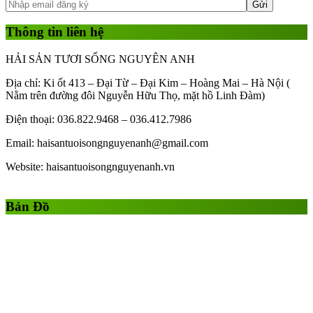
Thông tin liên hệ
HẢI SẢN TƯƠI SỐNG NGUYÊN ANH
Địa chỉ: Ki ốt 413 – Đại Từ – Đại Kim – Hoàng Mai – Hà Nội (
Nằm trên đường đôi Nguyễn Hữu Thọ, mặt hồ Linh Đàm)
Điện thoại: 036.822.9468 – 036.412.7986
Email: haisantuoisongnguyenanh@gmail.com
Website: haisantuoisongnguyenanh.vn
Gái Gọi
Gái Gọi Hồ Chí Minh
gai goi ha noi
gai goi quan 1
Bản Đồ