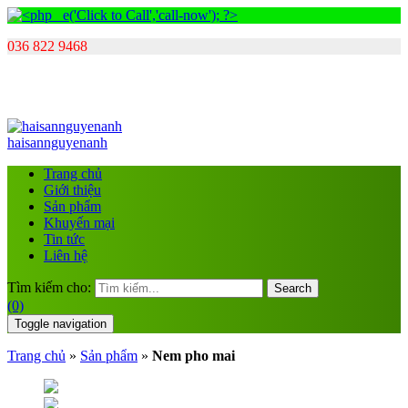
036 822 9468
haisannguyenanh
Trang chủ
Giới thiệu
Sản phẩm
Khuyến mại
Tin tức
Liên hệ
Tìm kiếm cho:
Search
(0)
Toggle navigation
Trang chủ
»
Sản phẩm
»
Nem pho mai