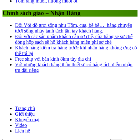
Tôm rang muối, nướng muối ớt
Chính sách giao – Nhận Hàng
Đối Với đồ tươi sống như Tôm, cua, bề bề…. hàng chuyển
tươi sống nhảy tanh tách tận tay khách hàng.
Đối với các sản phẩm khách cần sơ chế, cửa hàng sẽ sơ chế
đóng hộp sạch sẽ hộ khách hàng miễn phí sơ chế
Khách hàng kiểm tra hàng trước khi nhận hàng không ưng có
thể trả lại
Free ship với bán kính 8km tùy địa chỉ
Với những khách hàng thân thiết sẽ có bảng tích điểm nhận
ưu đãi riêng
Trang chủ
Giới thiệu
Khuyến mại
Video
Liên hệ